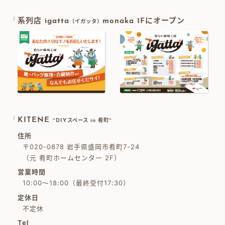
系列店 igatta
monaka 1Fにオープン
（イガッタ）
KITENE
~DIYスペース in 肴町~
住所
〒020-0878 岩手県盛岡市肴町7-24
（元 肴町ホームセンター 2F）
営業時間
10:00～18:00（最終受付17:30）
定休日
不定休
Tel