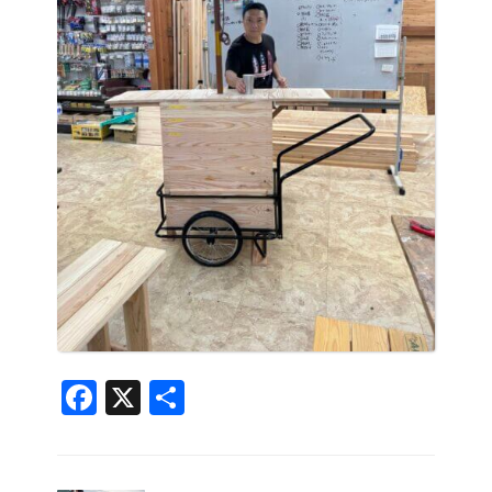
Facebook
X
共
有