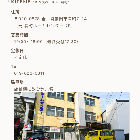
KITENE
~DIYスペース in 肴町~
住所
〒020-0878 岩手県盛岡市肴町7-24
（元 肴町ホームセンター 2F）
営業時間
10:00～18:00（最終受付17:30）
定休日
不定休
Tel
019-623-6311
駐車場
店舗横に数台分完備