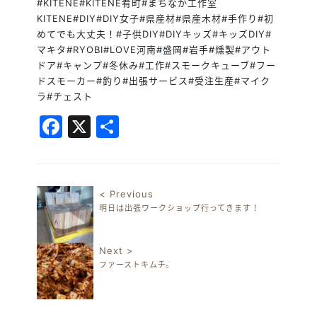
#KITENE#KITENE肴町#まちなか工作室
KITENE#DIY#DIY女子#県産材#県産木材#手作り#初
めてでも大丈夫！#子供DIY#DIYキッズ#キッズDIY#
マキタ#RYOBI#LOVE河南#盛岡#岩手#燻製#アウト
ドア#キャンプ#冬休み#工作#スモークキューブ#フー
ドスモーカー#釣り#出張サービス#受注生産#マイク
ラ#チェスト
Facebook
X
共
有
< Previous
明日は出張ワークショップ行ってきます！
投稿ナビゲーション
Next >
ファーストキムチ。