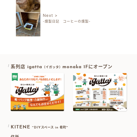
投稿ナビゲーション
Next >
-燻製日記 コーヒーの燻製-
系列店 igatta
monaka 1Fにオープン
（イガッタ）
KITENE
~DIYスペース in 肴町~
住所