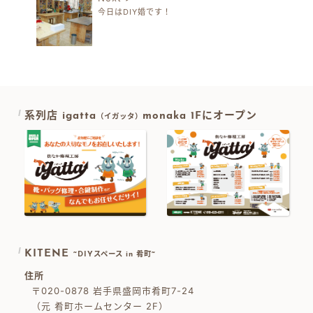
今日はDIY婚です！
系列店 igatta
monaka 1Fにオープン
（イガッタ）
KITENE
~DIYスペース in 肴町~
住所
〒020-0878 岩手県盛岡市肴町7-24
（元 肴町ホームセンター 2F）