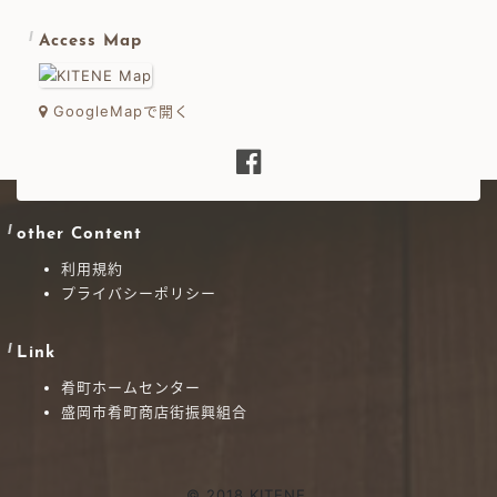
Access Map
GoogleMapで開く
other Content
利用規約
プライバシーポリシー
Link
肴町ホームセンター
盛岡市肴町商店街振興組合
© 2018 KITENE.