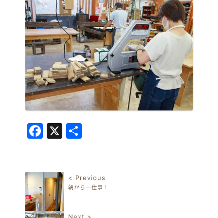
Facebook
X
共
有
< Previous
朝から一仕事！
投稿ナビゲーション
Next >