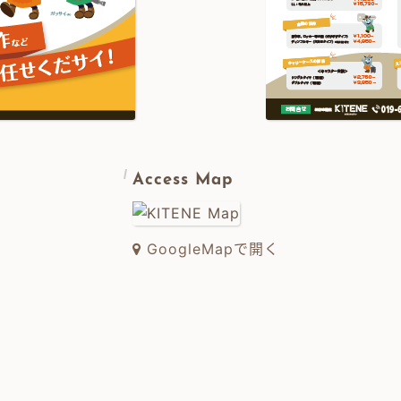
Access Map
GoogleMapで開く