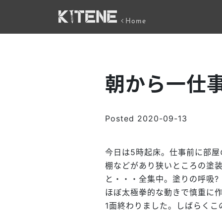
Home
朝から一仕
Posted
2020-09-13
今日は5時起床。仕事前に部屋
棚などがあり狭いところの塗
と・・・全集中。塗りの呼吸
?
ほぼ太極拳的な動きで慎重に作
1面終わりました。しばらくこ