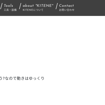
Tools
about "KITENE"
Contact
工具・設備
KITENEについて
お問い合わせ
う
?
なので動きはゆっくり