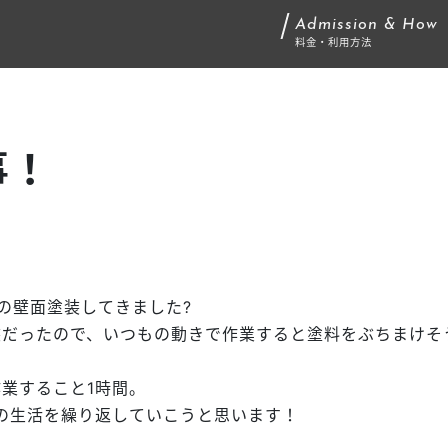
Admission & How
料金・利用方法
事！
の壁面塗装してきました
?
装だったので、いつもの動きで作業すると塗料をぶちまけそ
業すること1時間。
の生活を繰り返していこうと思います！