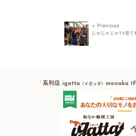
有
< Previous
じゃじゃじゃTV見て
投稿ナビゲ
系列店 igatta
monaka 
（イガッタ）