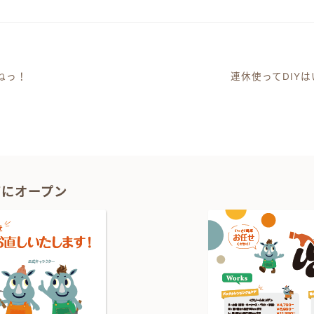
ねっ！
連休使ってDIY
ーション
1Fにオープン