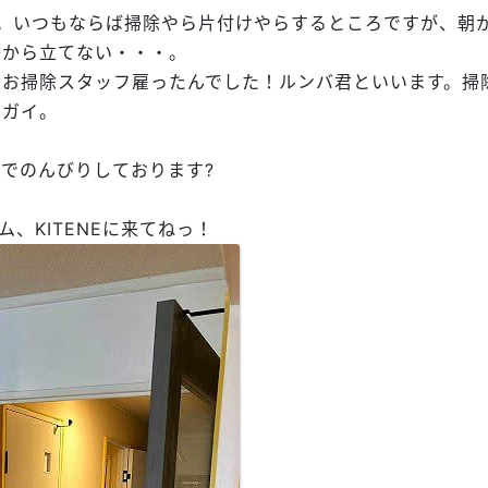
出勤。いつもならば掃除やら片付けやらするところですが、朝
子から立てない・・・。
属お掃除スタッフ雇ったんでした！ルンバ君といいます。掃
スガイ。
！
ドでのんびりしております
?
ム、KITENEに来てねっ！