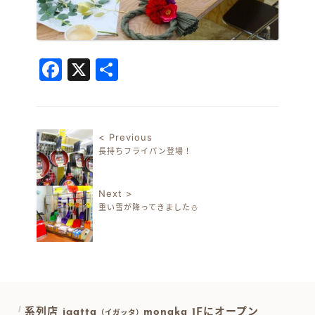
Facebook
X
共
有
< Previous
長持ちフライパン登場！
投稿ナビゲーション
Next >
重い雪が降ってきました⛄
系列店 igatta
monaka 1Fにオープン
（イガッタ）