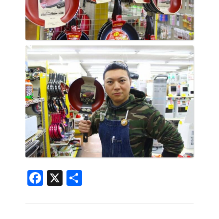
Facebook
X
共
有