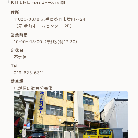
KITENE
~DIYスペース in 肴町~
住所
〒020-0878 岩手県盛岡市肴町7-24
（元 肴町ホームセンター 2F）
営業時間
10:00～18:00（最終受付17:30）
定休日
不定休
Tel
019-623-6311
駐車場
店舗横に数台分完備