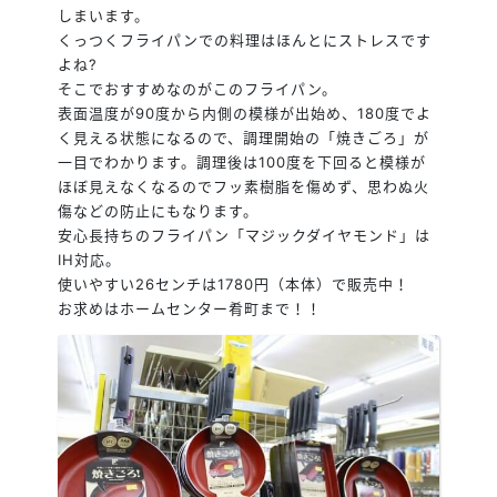
しまいます。
くっつくフライパ
ンでの料理はほんとにストレスです
よね
?
そこでおすすめなのがこのフライパン。
表面温度が90度から内側の模様が出始め、180度でよ
く見える状態になるので、調理開始の「焼きごろ」が
一目でわかります。調理後は100度を下回ると模様が
ほぼ見えなくなるのでフッ素樹脂を傷めず、思わぬ火
傷などの防止にもなります。
安心長持ちのフライパン「マジックダイヤモンド」は
IH対応。
使いやすい26センチは1780円（本体）で販売中！
お求めはホームセンター肴町まで！！