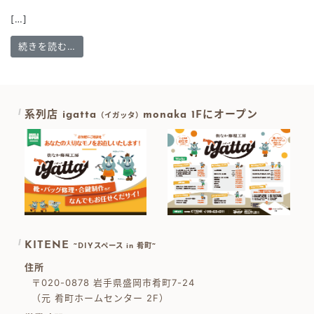
[…]
from グラインダー
続きを読む…
系列店 igatta
monaka 1Fにオープン
（イガッタ）
KITENE
~DIYスペース in 肴町~
住所
〒020-0878 岩手県盛岡市肴町7-24
（元 肴町ホームセンター 2F）