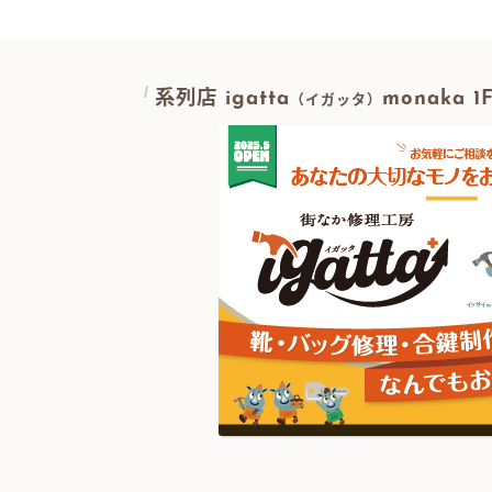
系列店 igatta
monaka 
（イガッタ）