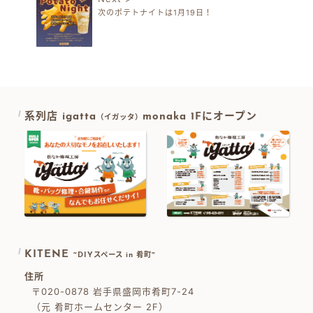
次のポテトナイトは1月19日！
系列店 igatta
monaka 1Fにオープン
（イガッタ）
KITENE
~DIYスペース in 肴町~
住所
〒020-0878 岩手県盛岡市肴町7-24
（元 肴町ホームセンター 2F）