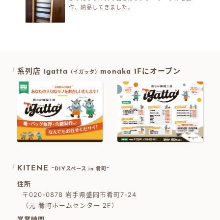
作、納品してきました。
系列店 igatta
monaka 1Fにオープン
（イガッタ）
KITENE
~DIYスペース in 肴町~
住所
〒020-0878 岩手県盛岡市肴町7-24
（元 肴町ホームセンター 2F）
営業時間