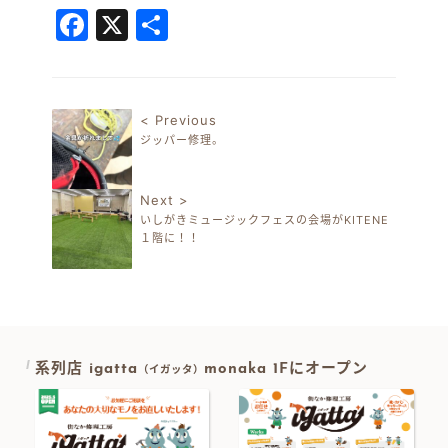
Facebook
X
共
有
< Previous
ジッパー修理。
投稿ナビゲーション
Next >
いしがきミュージックフェスの会場がKITENE
１階に！！
系列店 igatta
monaka 1Fにオープン
（イガッタ）