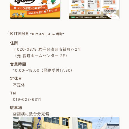
KITENE
~DIYスペース in 肴町~
住所
〒020-0878 岩手県盛岡市肴町7-24
（元 肴町ホームセンター 2F）
営業時間
10:00～18:00（最終受付17:30）
定休日
不定休
Tel
019-623-6311
駐車場
店舗横に数台分完備