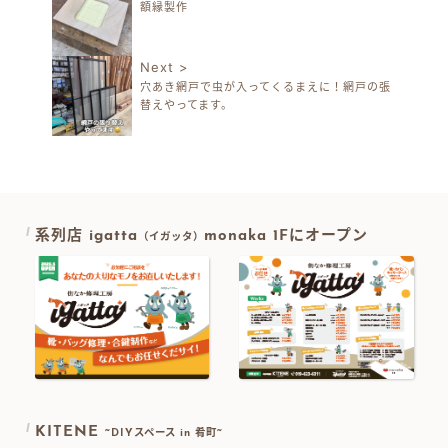
額縁製作
投稿ナビゲーション
Next >
穴あき網戸で虫が入ってくるまえに！網戸の張
替えやってます。
系列店 igatta
monaka 1Fにオープン
（イガッタ）
KITENE
~DIYスペース in 肴町~