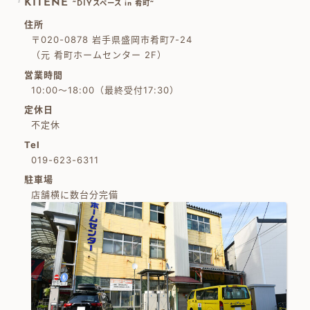
KITENE
~DIYスペース in 肴町~
住所
〒020-0878 岩手県盛岡市肴町7-24
（元 肴町ホームセンター 2F）
営業時間
10:00～18:00（最終受付17:30）
定休日
不定休
Tel
019-623-6311
駐車場
店舗横に数台分完備