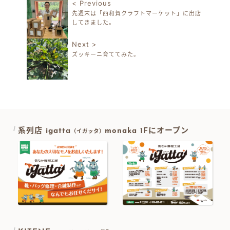
< Previous
先週末は「西和賀クラフトマーケット」に出店
投稿ナビゲーション
してきました。
Next >
ズッキーニ育ててみた。
系列店 igatta
monaka 1Fにオープン
（イガッタ）