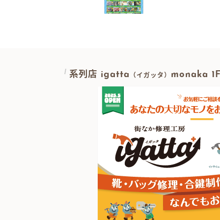
投稿ナビゲ
系列店 igatta
monaka 
（イガッタ）