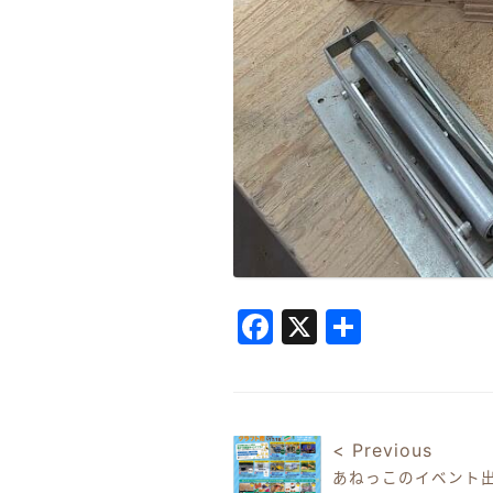
Facebook
X
共
有
< Previous
あねっこのイベント