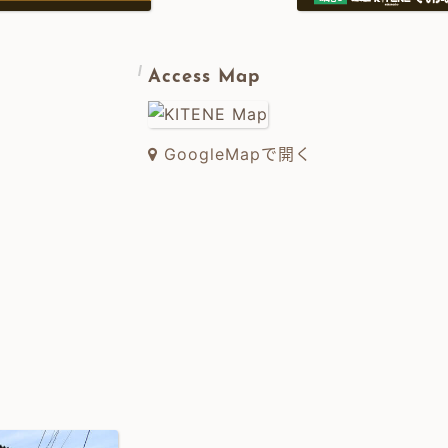
Access Map
GoogleMapで開く