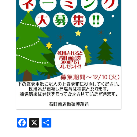
Facebook
X
共
有