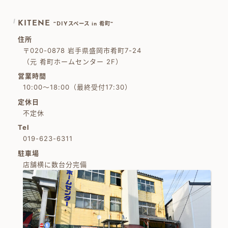
KITENE
~DIYスペース in 肴町~
住所
〒020-0878 岩手県盛岡市肴町7-24
（元 肴町ホームセンター 2F）
営業時間
10:00～18:00（最終受付17:30）
定休日
不定休
Tel
019-623-6311
駐車場
店舗横に数台分完備