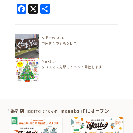
Facebook
X
共
有
< Previous
車屋さんの看板をDIY!
投稿ナビゲーション
Next >
クリスマス先駆けイベント開催します！
系列店 igatta
monaka 1Fにオープン
（イガッタ）