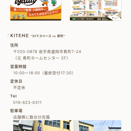
KITENE
~DIYスペース in 肴町~
住所
〒020-0878 岩手県盛岡市肴町7-24
（元 肴町ホームセンター 2F）
営業時間
10:00～18:00（最終受付17:30）
定休日
不定休
Tel
019-623-6311
駐車場
店舗横に数台分完備