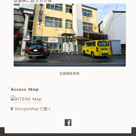
店舗横に数台分完備
店舗横駐車場
Access Map
GoogleMapで開く