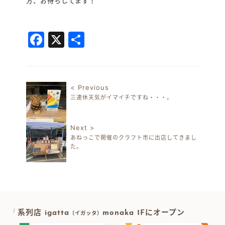
方、お待ちしてます！
Facebook
X
共
有
< Previous
三連休天気がイマイチですね・・・。
投稿ナビゲーション
Next >
あねっこで開催のクラフト市に出店してきまし
た。
系列店 igatta
monaka 1Fにオープン
（イガッタ）