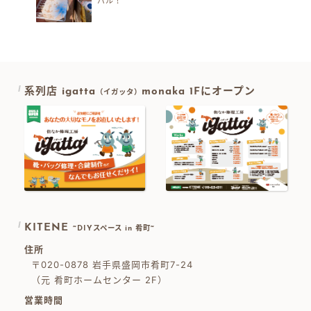
バル！
系列店 igatta
monaka 1Fにオープン
（イガッタ）
KITENE
~DIYスペース in 肴町~
住所
〒020-0878 岩手県盛岡市肴町7-24
（元 肴町ホームセンター 2F）
営業時間