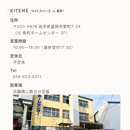
KITENE
~DIYスペース in 肴町~
住所
〒020-0878 岩手県盛岡市肴町7-24
（元 肴町ホームセンター 2F）
営業時間
10:00～18:00（最終受付17:30）
定休日
不定休
Tel
019-623-6311
駐車場
店舗横に数台分完備