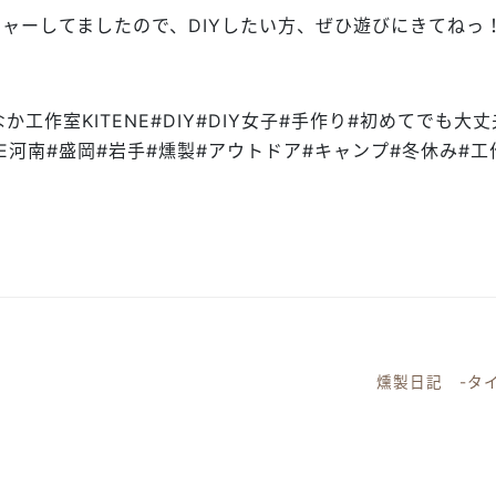
ャーしてましたので、DIYしたい方、ぜひ遊びにきてねっ
まちなか工作室KITENE#DIY#DIY女子#手作り#初めてでも大
LOVE河南#盛岡#岩手#燻製#アウトドア#キャンプ#冬休み
。
燻製日記 -タ
ーション