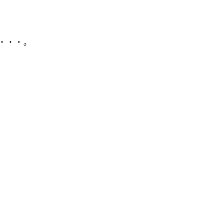
・・・。
。