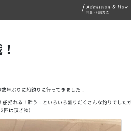
Admission & How
料金・利用方法
戦！
0数年ぶりに船釣りに行ってきました！
！船揺れる！酔う！といろいろ盛りだくさんな釣りでした
2匹は頂き物）