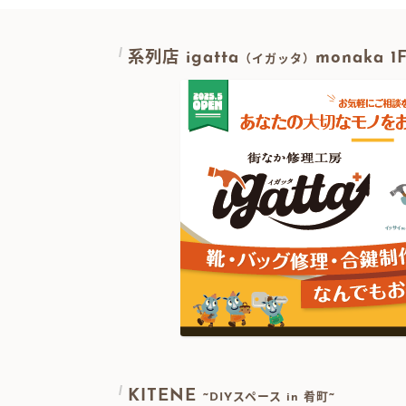
系列店 igatta
monaka 
（イガッタ）
KITENE
~DIYスペース in 肴町~