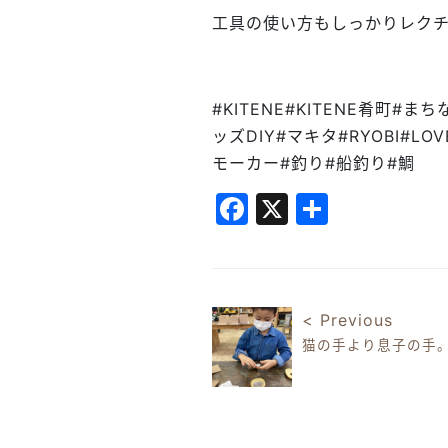
工具の使い方もしっかりレクチ
#KITENE#KITENE肴町#
ッズDIY#マキタ#RYOBI#
モーカー#釣り#船釣り#鯛
Facebook
X
共
有
< Previous
猫の手より息子の手
投稿ナビゲ