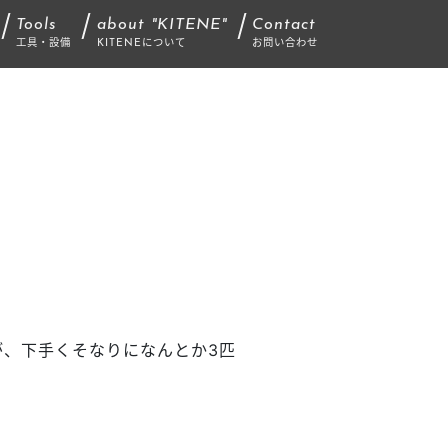
Tools
about "KITENE"
Contact
工具・設備
KITENEについて
お問い合わせ
が、下手くそなりになんとか3匹