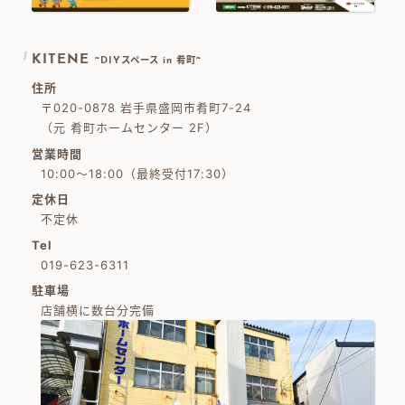
KITENE
~DIYスペース in 肴町~
住所
〒020-0878 岩手県盛岡市肴町7-24
（元 肴町ホームセンター 2F）
営業時間
10:00～18:00（最終受付17:30）
定休日
不定休
Tel
019-623-6311
駐車場
店舗横に数台分完備