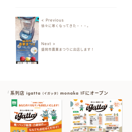
有
< Previous
徐々に寒くなってきた・・・。
投稿ナビゲーション
Next >
盛岡市農業まつりに出店します！
系列店 igatta
monaka 1Fにオープン
（イガッタ）