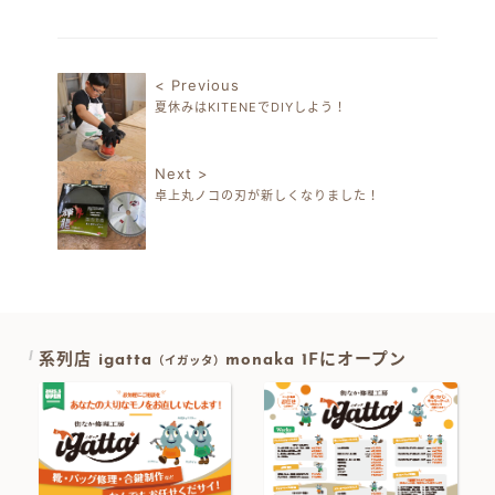
有
< Previous
夏休みはKITENEでDIYしよう！
投稿ナビゲーション
Next >
卓上丸ノコの刃が新しくなりました！
系列店 igatta
monaka 1Fにオープン
（イガッタ）