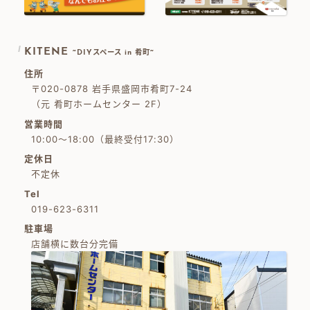
KITENE
~DIYスペース in 肴町~
住所
〒020-0878 岩手県盛岡市肴町7-24
（元 肴町ホームセンター 2F）
営業時間
10:00～18:00（最終受付17:30）
定休日
不定休
Tel
019-623-6311
駐車場
店舗横に数台分完備