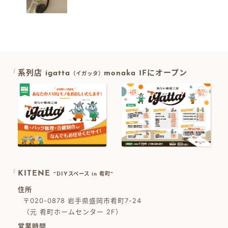
系列店 igatta
monaka 1Fにオープン
（イガッタ）
KITENE
~DIYスペース in 肴町~
住所
〒020-0878 岩手県盛岡市肴町7-24
（元 肴町ホームセンター 2F）
営業時間