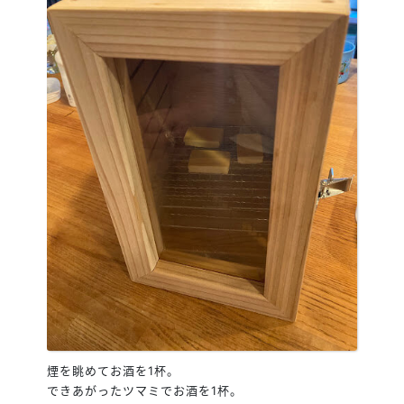
煙を眺めてお酒を1杯。
できあがったツマミでお酒を1杯。