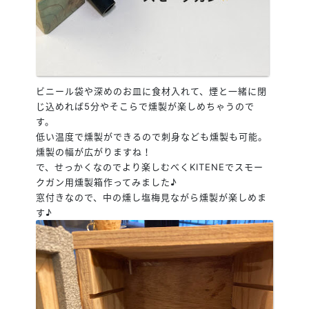
ビニール袋や深めのお皿に食材入れて、煙と一緒に閉
じ込めれば5分やそこらで燻製が楽しめちゃうので
す。
低い温度で燻製ができるので刺身なども燻製も可能。
燻製の幅が広がりますね！
で、せっかくなのでより楽しむべくKITENEでスモー
クガン用燻製箱作ってみました♪
窓付きなので、中の燻し塩梅見ながら燻製が楽しめま
す♪