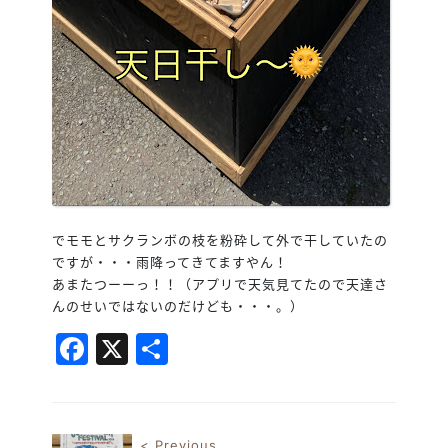
でモモとサクランボの枝を粉砕して外で干していたの
ですが・・・雨降ってきてますやん！
あまたつーーっ！！（アプリで天気見てたので天達さ
んのせいではないのだけども・・・。）
Facebook
X
共
有
< Previous