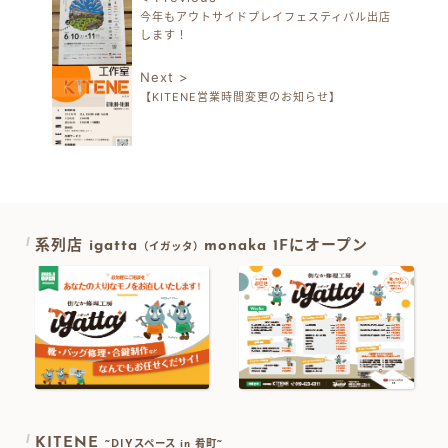
今年もアウトサイドプレイフェスティバル出店
投稿ナビゲーション
します！
Next >
【KITENE営業時間変更のお知らせ】
系列店 igatta
monaka 1Fにオープン
（イガッタ）
KITENE
~DIYスペース in 肴町~