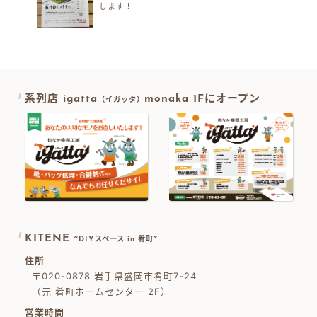
します！
系列店 igatta
monaka 1Fにオープン
（イガッタ）
KITENE
~DIYスペース in 肴町~
住所
〒020-0878 岩手県盛岡市肴町7-24
（元 肴町ホームセンター 2F）
営業時間