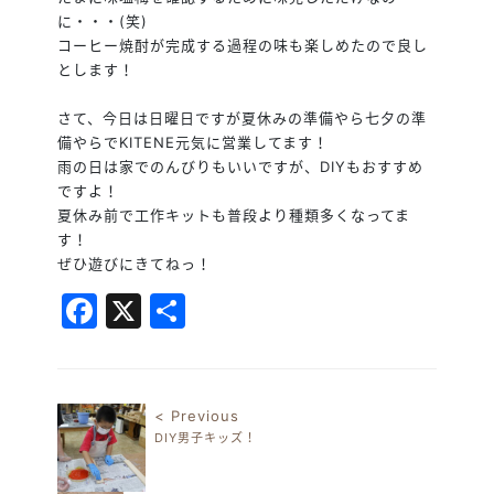
に・・・(笑)
コーヒー焼酎が完成する過程の味も楽しめたので良し
とします！
さて、今日は日曜日ですが夏休みの準備やら七夕の準
備やらでKITENE元気に営業してます！
雨の日は家でのんびりもいいですが、DIYもおすすめ
ですよ！
夏休み前で工作キットも普段より種類多くなってま
す！
ぜひ遊びにきてねっ！
Facebook
X
共
有
< Previous
DIY男子キッズ！
投稿ナビゲーション