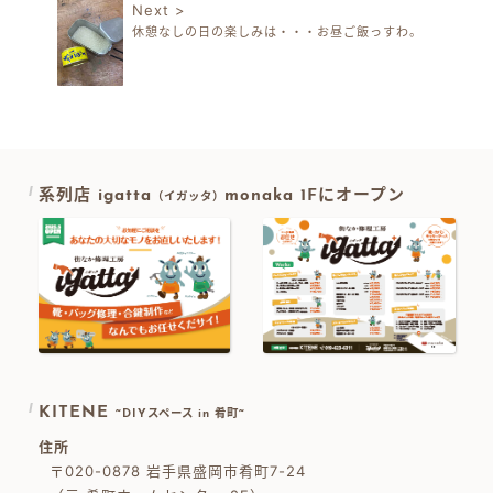
Next >
休憩なしの日の楽しみは・・・お昼ご飯っすわ。
系列店 igatta
monaka 1Fにオープン
（イガッタ）
KITENE
~DIYスペース in 肴町~
住所
〒020-0878 岩手県盛岡市肴町7-24