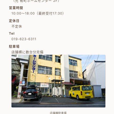
（元 肴町ホームセンター 2F）
営業時間
10:00～18:00（最終受付17:30）
定休日
不定休
Tel
019-623-6311
駐車場
店舗横に数台分完備
店舗横駐車場