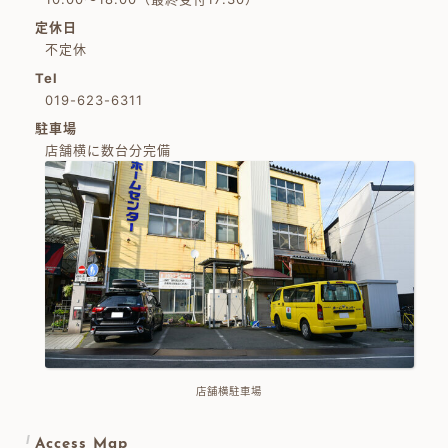
定休日
不定休
Tel
019-623-6311
駐車場
店舗横に数台分完備
店舗横駐車場
Access Map