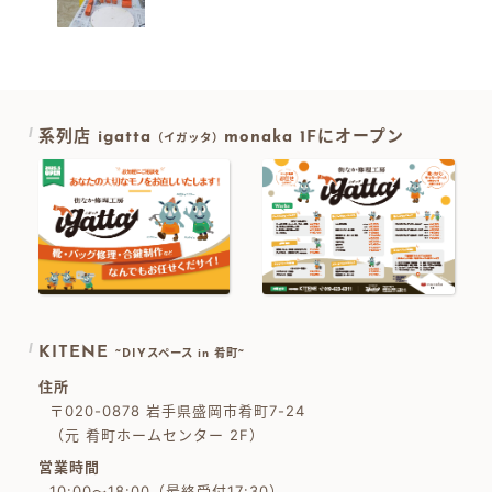
系列店 igatta
monaka 1Fにオープン
（イガッタ）
KITENE
~DIYスペース in 肴町~
住所
〒020-0878 岩手県盛岡市肴町7-24
（元 肴町ホームセンター 2F）
営業時間
10:00～18:00（最終受付17:30）