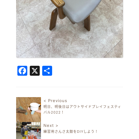
Facebook
X
共
有
< Previous
明日、明後日はアウトサイドプレイフェスティ
投稿ナビゲーション
バル2022！
Next >
練習用さんさ太鼓をDIYしよう！