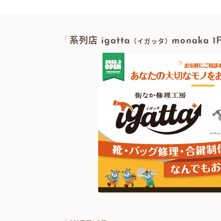
系列店 igatta
monaka 
（イガッタ）