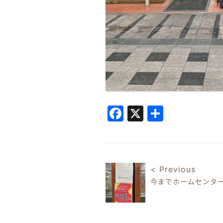
Facebook
X
共
有
< Previous
今までホームセンタ
投稿ナビゲ