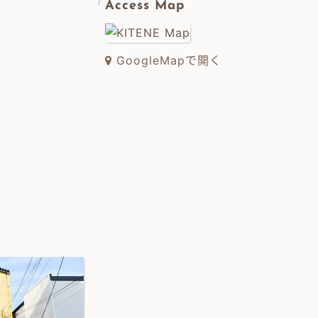
Access Map
GoogleMapで開く