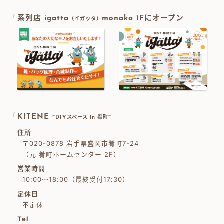
系列店 igatta
monaka 1Fにオープン
（イガッタ）
KITENE
~DIYスペース in 肴町~
住所
〒020-0878 岩手県盛岡市肴町7-24
（元 肴町ホームセンター 2F）
営業時間
10:00～18:00（最終受付17:30）
定休日
不定休
Tel