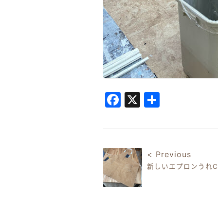
Facebook
X
共
有
< Previous
新しいエプロンうれ
投稿ナビゲ