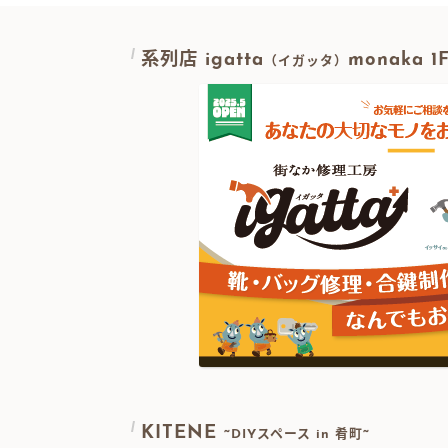
系列店 igatta
monaka 
（イガッタ）
KITENE
~DIYスペース in 肴町~