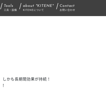
Tools
about "KITENE"
Contact
工具・設備
KITENEについて
お問い合わせ
、しかも長期間効果が持続！
！！