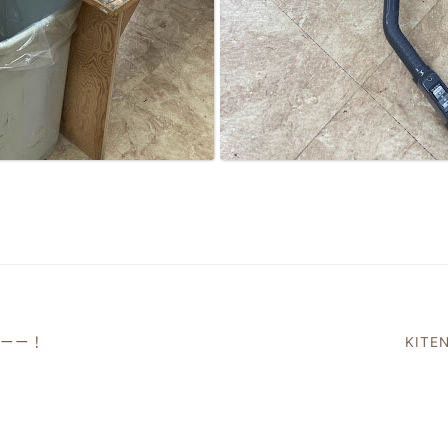
Cーー！
KIT
ーション