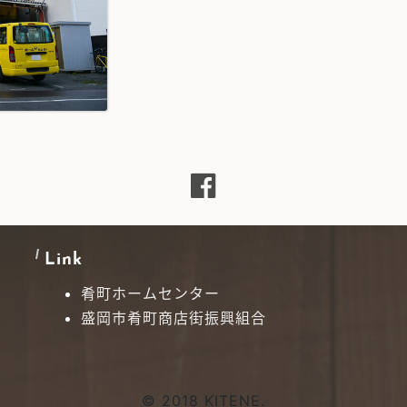
Link
肴町ホームセンター
盛岡市肴町商店街振興組合
© 2018 KITENE.