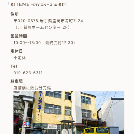
KITENE
~DIYスペース in 肴町~
住所
〒020-0878 岩手県盛岡市肴町7-24
（元 肴町ホームセンター 2F）
営業時間
10:00～18:00（最終受付17:30）
定休日
不定休
Tel
019-623-6311
駐車場
店舗横に数台分完備