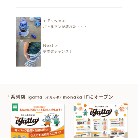
有
< Previous
ボトルマンが壊れた・・・
投稿ナビゲーション
Next >
栃の実チャンス！
系列店 igatta
monaka 1Fにオープン
（イガッタ）