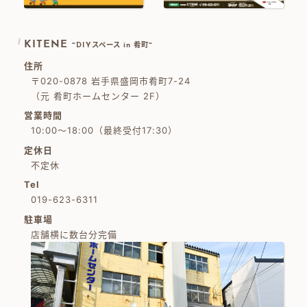
KITENE
~DIYスペース in 肴町~
住所
〒020-0878 岩手県盛岡市肴町7-24
（元 肴町ホームセンター 2F）
営業時間
10:00～18:00（最終受付17:30）
定休日
不定休
Tel
019-623-6311
駐車場
店舗横に数台分完備