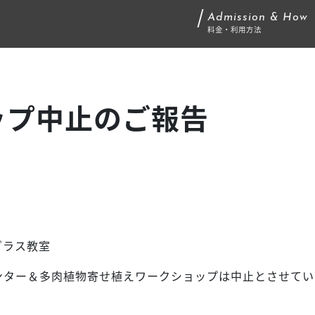
Admission & How
料金・利用方法
ップ中止のご報告
グラス教室
プランター＆多肉植物寄せ植えワークショップは中止とさせて
ま