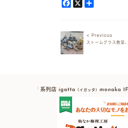
Facebook
X
共
有
< Previous
ストームグラス教室
投稿ナビゲ
系列店 igatta
monaka 
（イガッタ）