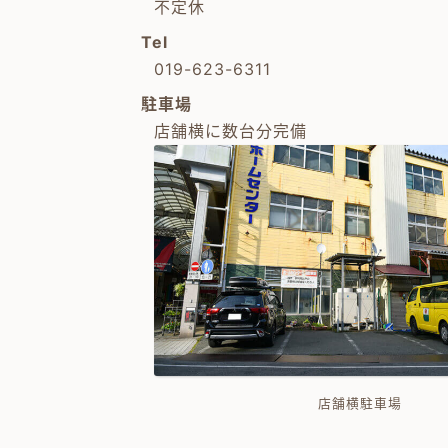
不定休
Tel
019-623-6311
駐車場
店舗横に数台分完備
店舗横駐車場