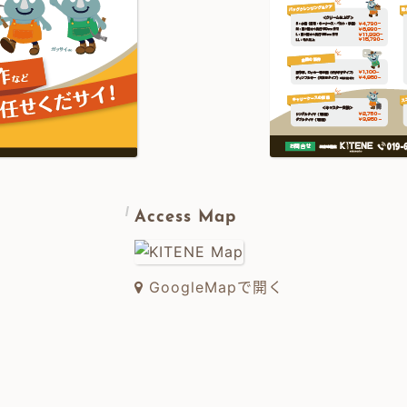
Access Map
GoogleMapで開く