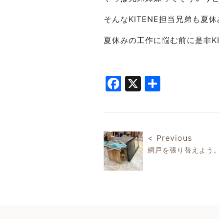
そんなKITENE担当兄弟も
夏休みの工作に悩む前に是非KI
Facebook
X
共
有
< Previous
網戸を張り替えよう
投稿ナビゲ