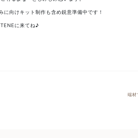
夏休みに向けキット制作も含め鋭意準備中です！
TENEに来てね♪
。
端材
ーション