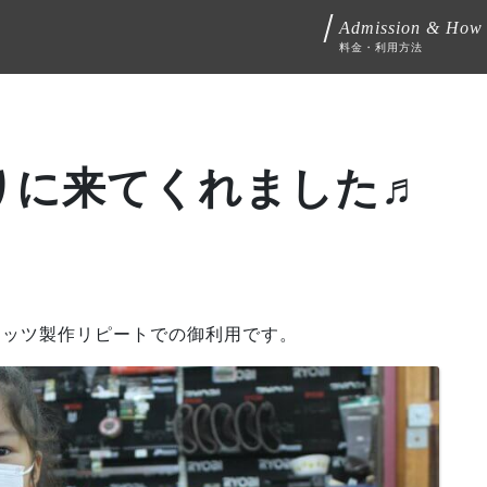
Admission & How
料金・利用方法
りに来てくれました♬
コッツ製作リピートでの御利用です。