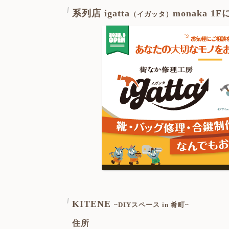
系列店 igatta
monaka 1
（イガッタ）
KITENE
~DIYスペース in 肴町~
住所