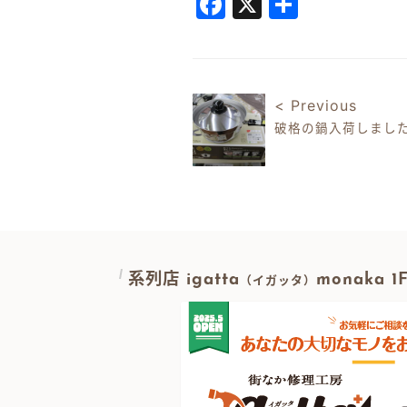
Facebook
X
共
有
< Previous
破格の鍋入荷しまし
投稿ナビゲ
系列店 igatta
monaka 
（イガッタ）