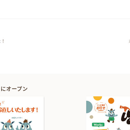
た！
ーション
1Fにオープン