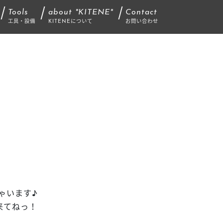
Tools
about "KITENE"
Contact
工具・設備
KITENEについて
お問い合わせ
ゃいます♪
来てねっ！