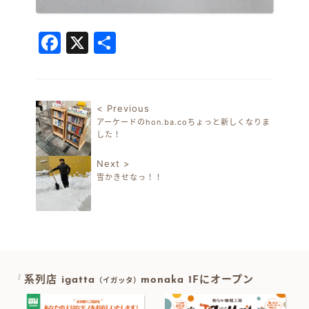
Facebook
X
共
有
< Previous
アーケードのhon.ba.coちょっと新しくなりま
投稿ナビゲーション
した！
Next >
雪かきせなっ！！
系列店 igatta
monaka 1Fにオープン
（イガッタ）