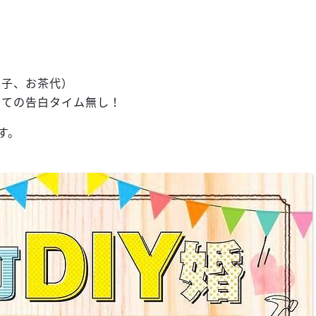
菓子、お茶代）
出ての告白タイム無し！
す。