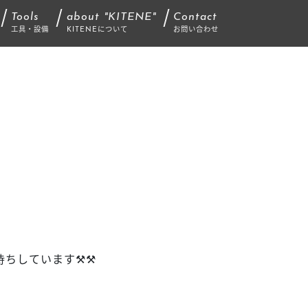
Tools
about "KITENE"
Contact
工具・設備
KITENEについて
お問い合わせ
待ちしています
⚒
⚒