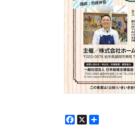
Facebook
X
共
有