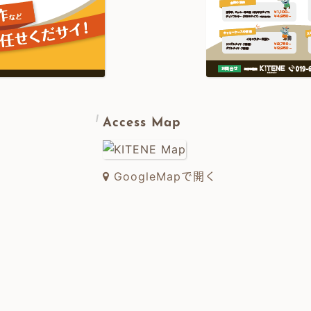
Access Map
GoogleMapで開く