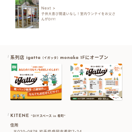
Next >
子供大喜び間違いなし！室内ウンテイをお父さ
んがDIY!
系列店 igatta
monaka 1Fにオープン
（イガッタ）
KITENE
~DIYスペース in 肴町~
住所
〒020-0878 岩手県盛岡市肴町7-24