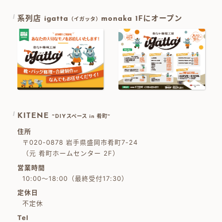
系列店 igatta
monaka 1Fにオープン
（イガッタ）
KITENE
~DIYスペース in 肴町~
住所
〒020-0878 岩手県盛岡市肴町7-24
（元 肴町ホームセンター 2F）
営業時間
10:00～18:00（最終受付17:30）
定休日
不定休
Tel