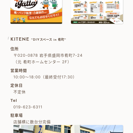
KITENE
~DIYスペース in 肴町~
住所
〒020-0878 岩手県盛岡市肴町7-24
（元 肴町ホームセンター 2F）
営業時間
10:00～18:00（最終受付17:30）
定休日
不定休
Tel
019-623-6311
駐車場
店舗横に数台分完備