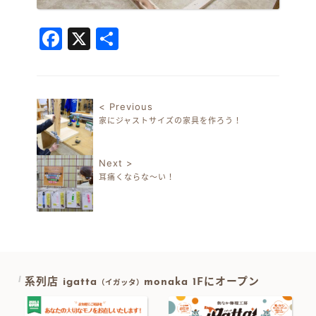
Facebook
X
共
有
< Previous
家にジャストサイズの家具を作ろう！
投稿ナビゲーション
Next >
耳痛くならな～い！
系列店 igatta
monaka 1Fにオープン
（イガッタ）