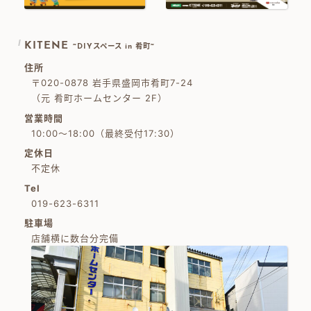
KITENE
~DIYスペース in 肴町~
住所
〒020-0878 岩手県盛岡市肴町7-24
（元 肴町ホームセンター 2F）
営業時間
10:00～18:00（最終受付17:30）
定休日
不定休
Tel
019-623-6311
駐車場
店舗横に数台分完備