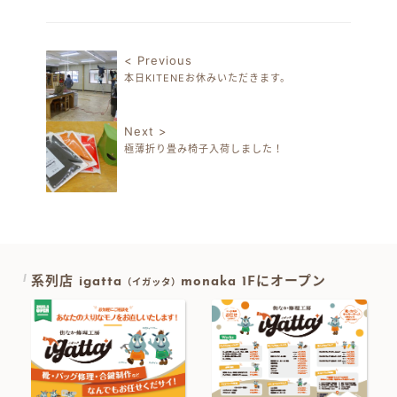
有
< Previous
本日KITENEお休みいただきます。
投稿ナビゲーション
Next >
極薄折り畳み椅子入荷しました！
系列店 igatta
monaka 1Fにオープン
（イガッタ）