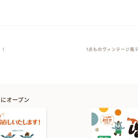
う！
1点ものヴィンテージ風
ーション
1Fにオープン