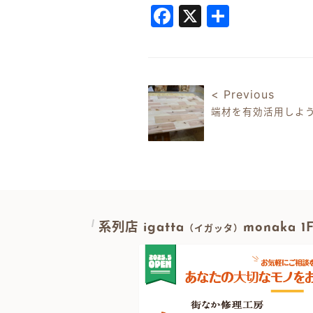
Facebook
X
共
有
< Previous
端材を有効活用しよ
投稿ナビゲ
系列店 igatta
monaka 
（イガッタ）