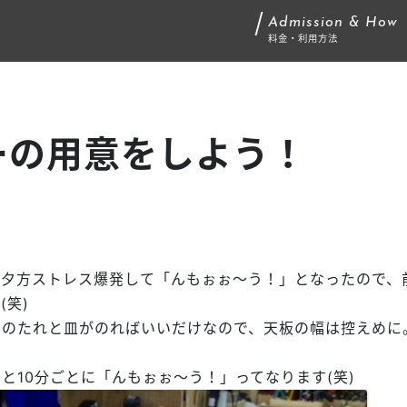
Admission & How
料金・利用方法
ーの用意をしよう！
、夕方ストレス爆発して「んもぉぉ～う！」となったので、
(笑)
肉のたれと皿がのればいいだけなので、天板の幅は控えめに
と10分ごとに「んもぉぉ～う！」ってなります(笑)