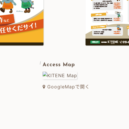
Access Map
GoogleMapで開く