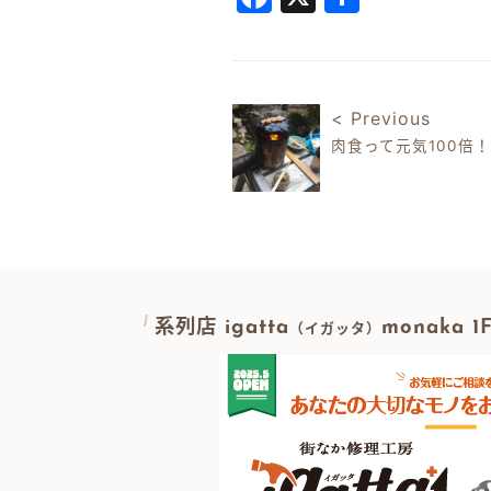
有
< Previous
肉食って元気100倍！
投稿ナビゲ
系列店 igatta
monaka 
（イガッタ）