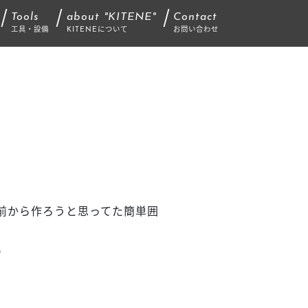
Tools
about "KITENE"
Contact
工具・設備
KITENEについて
お問い合わせ
前から作ろうと思ってた簡単囲
。