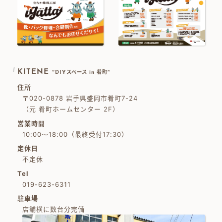
KITENE
~DIYスペース in 肴町~
住所
〒020-0878 岩手県盛岡市肴町7-24
（元 肴町ホームセンター 2F）
営業時間
10:00～18:00（最終受付17:30）
定休日
不定休
Tel
019-623-6311
駐車場
店舗横に数台分完備