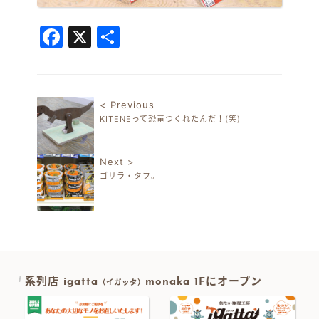
Facebook
X
共
有
< Previous
KITENEって恐竜つくれたんだ！(笑)
投稿ナビゲーション
Next >
ゴリラ・タフ。
系列店 igatta
monaka 1Fにオープン
（イガッタ）