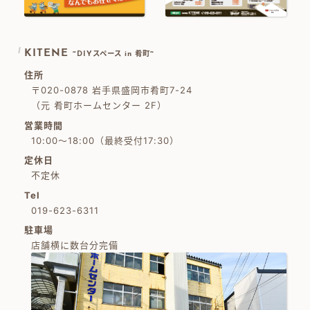
KITENE
~DIYスペース in 肴町~
住所
〒020-0878 岩手県盛岡市肴町7-24
（元 肴町ホームセンター 2F）
営業時間
10:00～18:00（最終受付17:30）
定休日
不定休
Tel
019-623-6311
駐車場
店舗横に数台分完備