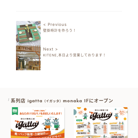
有
< Previous
壁掛時計を作ろう！
投稿ナビゲーション
Next >
KITENE,本日より営業しております！
系列店 igatta
monaka 1Fにオープン
（イガッタ）