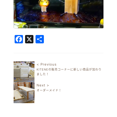
Facebook
X
共
有
< Previous
KITENEの販売コーナーに新しい商品が加わり
投稿ナビゲーション
ました！
Next >
オーダーメイド！