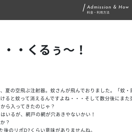
Admission & How
料金・利用方法
・・・くるぅ～！
と、夏の空飛ぶ注射器。蚊さんが飛んでおりました。
「蚊・
かけると蚊って消えるんですよね・・・そして数分後にまた
こから入ってきたのじゃ？
てはいるが、網戸の網が穴あきやないかい！
んか？
た後のリポD
?
くらい意味がありませんね。