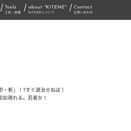
Tools
about "KITENE"
Contact
工具・設備
KITENEについて
お問い合わせ
即・斬」！
?
すぐ退治せねば！
突如現れる。忍者か！