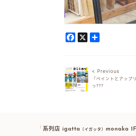
Facebook
X
共
有
< Previous
「ペイントとアップ
っ???
投稿ナビゲ
系列店 igatta
monaka 
（イガッタ）