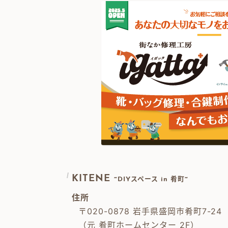
KITENE
~DIYスペース in 肴町~
住所
〒020-0878 岩手県盛岡市肴町7-24
（元 肴町ホームセンター 2F）