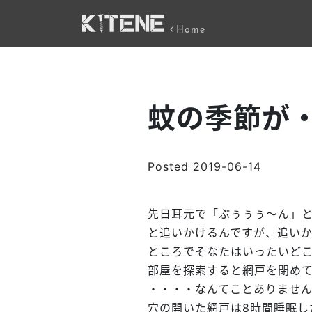
Home
蚊の季節が
Posted
2019-06-14
先日耳元で「ぷぅぅぅ～ん」
と追いかけるんですが、追い
ところでそなたはいったいど
部屋を探索すると網戸を閉め
・・・・なんてことありませ
穴の開いた網戸は8時間睡眠し